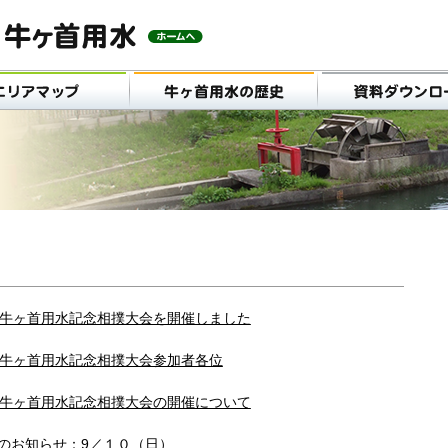
回牛ヶ首用水記念相撲大会を開催しました
回牛ヶ首用水記念相撲大会参加者各位
回牛ヶ首用水記念相撲大会の開催について
のお知らせ：9／１０（日）