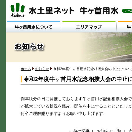
メインメニュー
ホーム
お知らせ
令和2年度牛ヶ首用水記念相撲大会の中止につい
令和2年度牛ヶ首用水記念相撲大会の中止
例年秋分の日に開催しております牛ヶ首用水記念相撲大会で
が拡大している状況を鑑み、開催を中止することといたしま
何卒ご理解賜りますようお願い申し上げます。
« 前の記事
|
お知らせ一覧
|
次